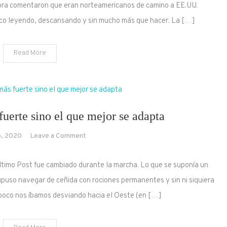
sora comentaron que eran norteamericanos de camino a EE.UU.
de
rco leyendo, descansando y sin mucho más que hacer. La […]
los
Sargazos
Read More
uerte sino el que mejor se adapta
on
, 2020
Leave a Comment
No
sobrevive
ltimo Post fue cambiado durante la marcha. Lo que se suponía un
el
supuso navegar de ceñida con rociones permanentes y sin ni siquiera
más
a poco nos íbamos desviando hacia el Oeste (en […]
fuerte
sino
el