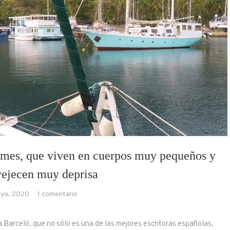
ormes, que viven en cuerpos muy pequeños y
vejecen muy deprisa
en
ayo, 2020
1 comentario
Las
personas
a Barceló, que no sólo es una de las mejores escritoras españolas,