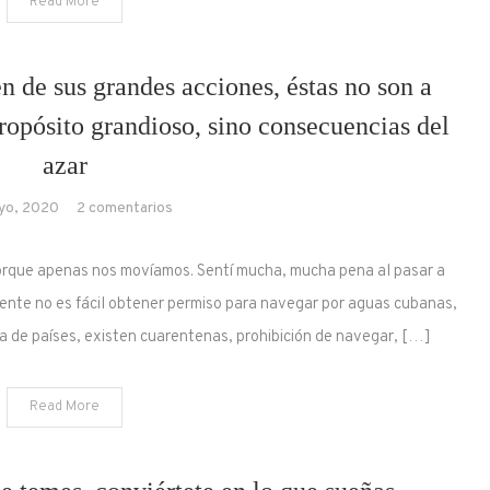
Read More
que
mejor
se
 de sus grandes acciones, éstas no son a
adapta
opósito grandioso, sino consecuencias del
azar
en
yo, 2020
2 comentarios
Aunque
los
orque apenas nos movíamos. Sentí mucha, mucha pena al pasar a
hombres
ente no es fácil obtener permiso para navegar por aguas cubanas,
se
ía de países, existen cuarentenas, prohibición de navegar, […]
jacten
de
sus
Read More
grandes
acciones,
éstas