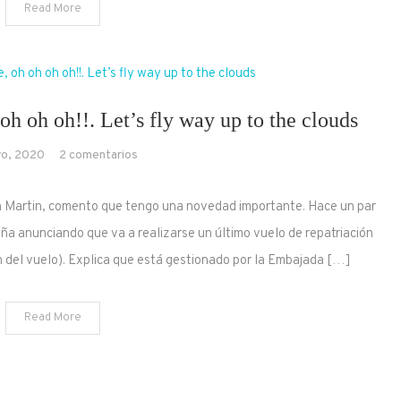
Read More
oh oh oh!!. Let’s fly way up to the clouds
en
o, 2020
2 comentarios
Volare,
¿oh
n Martin, comento que tengo una novedad importante. Hace un par
oh?.
aña anunciando que va a realizarse un último vuelo de repatriación
Cantare,
n del vuelo). Explica que está gestionado por la Embajada […]
oh
oh
oh
Read More
oh!!.
Let’s
fly
way