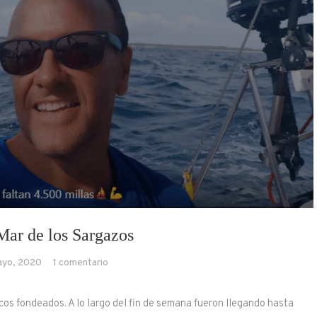
Mar de los Sargazos
en
ayo, 2020
1 comentario
Por
el
cos fondeados. A lo largo del fin de semana fueron llegando hasta
Mar