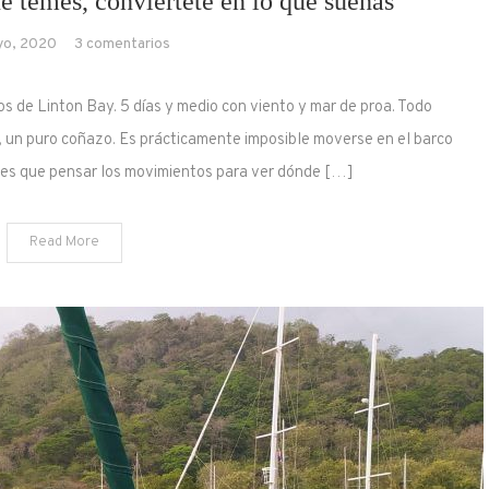
ue temes, conviértete en lo que sueñas
no
en
yo, 2020
3 comentarios
son
No
a
te
menudo
s de Linton Bay. 5 días y medio con viento y mar de proa. Todo
conviertas
consecuencia
, un puro coñazo. Es prácticamente imposible moverse en el barco
en
de
nes que pensar los movimientos para ver dónde […]
lo
un
que
propósito
temes,
grandioso,
Read More
conviértete
sino
en
consecuencias
lo
del
que
azar
sueñas