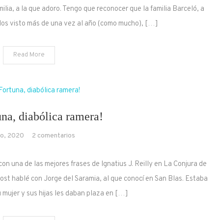
son
ilia, a la que adoro. Tengo que reconocer que la familia Barceló, a
espíritus
los visto más de una vez al año (como mucho), […]
enormes,
que
viven
Read More
en
cuerpos
muy
pequeños
y
na, diabólica ramera!
que
en
o, 2020
2 comentarios
envejecen
¡Oh
muy
Fortuna,
deprisa
n una de las mejores frases de Ignatius J. Reilly en La Conjura de
diabólica
Post hablé con Jorge del Saramia, al que conocí en San Blas. Estaba
ramera!
u mujer y sus hijas les daban plaza en […]