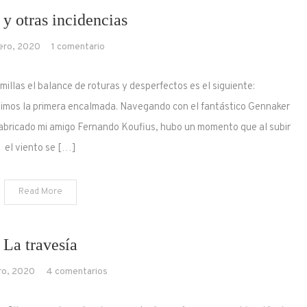
 y otras incidencias
en
ero, 2020
1 comentario
Rotura
y
illas el balance de roturas y desperfectos es el siguiente:
otras
imos la primera encalmada. Navegando con el fantástico Gennaker
incidencias
 fabricado mi amigo Fernando Koufius, hubo un momento que al subir
el viento se […]
Read More
La travesía
en
ro, 2020
4 comentarios
La
travesía