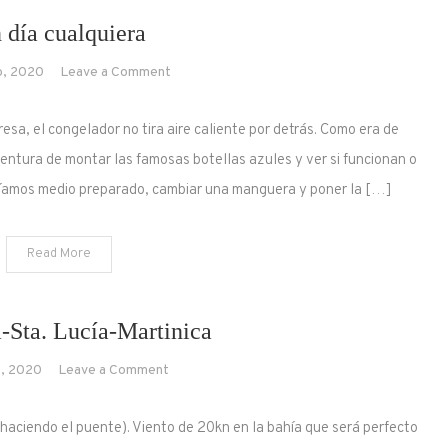
 día cualquiera
on
o, 2020
Leave a Comment
Un
día
, el congelador no tira aire caliente por detrás. Como era de
cualquiera
entura de montar las famosas botellas azules y ver si funcionan o
teníamos medio preparado, cambiar una manguera y poner la […]
Read More
-Sta. Lucía-Martinica
on
o, 2020
Leave a Comment
Martinica-
Sta.
 haciendo el puente). Viento de 20kn en la bahía que será perfecto
Lucía-