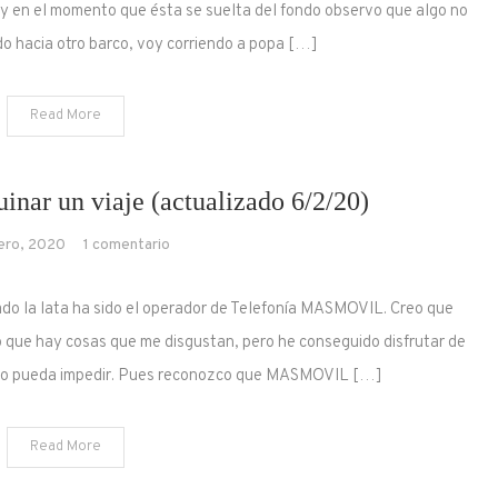
a y en el momento que ésta se suelta del fondo observo que algo no
Martinica
o hacia otro barco, voy corriendo a popa […]
Read More
nar un viaje (actualizado 6/2/20)
en
ero, 2020
1 comentario
Másmovil
o
do la lata ha sido el operador de Telefonía MASMOVIL. Creo que
cómo
 que hay cosas que me disgustan, pero he conseguido disfrutar de
arruinar
e lo pueda impedir. Pues reconozco que MASMOVIL […]
un
viaje
(actualizado
Read More
6/2/20)