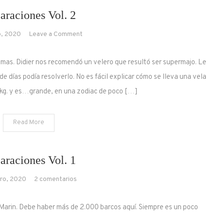
araciones Vol. 2
on
o, 2020
Leave a Comment
Reparaciones
Vol.
temas. Didier nos recomendó un velero que resultó ser supermajo. Le
2
e días podía resolverlo. No es fácil explicar cómo se lleva una vela
kg. y es…grande, en una zodiac de poco […]
Read More
araciones Vol. 1
en
ero, 2020
2 comentarios
Reparaciones
Vol.
e Marin. Debe haber más de 2.000 barcos aquí. Siempre es un poco
1