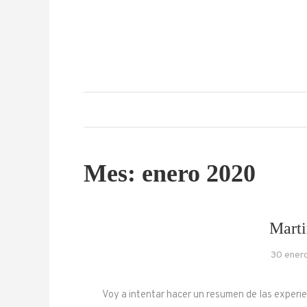
Skip
to
content
Mes:
enero 2020
Marti
30 ener
Voy a intentar hacer un resumen de las experien