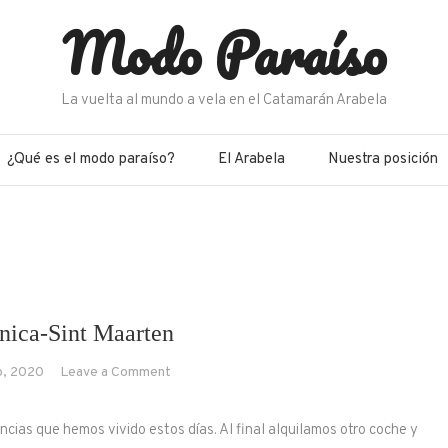
Modo Paraíso
La vuelta al mundo a vela en el Catamarán Arabela
¿Qué es el modo paraíso?
El Arabela
Nuestra posición
nica-Sint Maarten
on
o, 2020
Leave a Comment
Martinica-
Sint
cias que hemos vivido estos días. Al final alquilamos otro coche y
Maarten