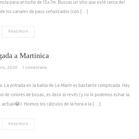
ncla para un bicho de 15x7m. Buscas un sitio que esté cerca del
 de los canales de paso señalizados (con […]
Read More
gada a Martinica
en
ero, 2020
1 comentario
Llegada
a
a. La entrada en la bahía de Le Marin es bastante complicada. Hay
Martinica
o de colores de boyas, es decir al revés (y no le podemos echar la
 actual😂). Hicimos los cálculos de la hora a la […]
Read More