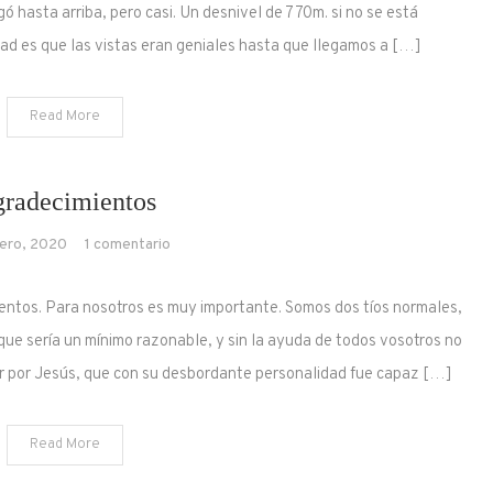
ó hasta arriba, pero casi. Un desnivel de 770m. si no se está
d es que las vistas eran geniales hasta que llegamos a […]
Read More
radecimientos
en
ero, 2020
1 comentario
Agradecimientos
entos. Para nosotros es muy importante. Somos dos tíos normales,
que sería un mínimo razonable, y sin la ayuda de todos vosotros no
r por Jesús, que con su desbordante personalidad fue capaz […]
Read More