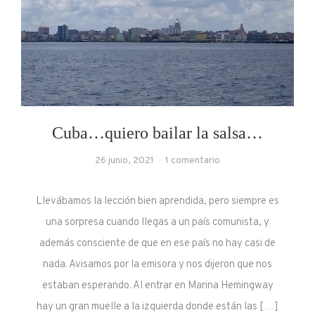
Cuba…quiero bailar la salsa…
en
26 junio, 2021
1 comentario
Cuba…
quiero
Llevábamos la lección bien aprendida, pero siempre es
bailar
una sorpresa cuando llegas a un país comunista, y
la
además consciente de que en ese país no hay casi de
salsa…
nada. Avisamos por la emisora y nos dijeron que nos
estaban esperando. Al entrar en Marina Hemingway
hay un gran muelle a la izquierda donde están las […]