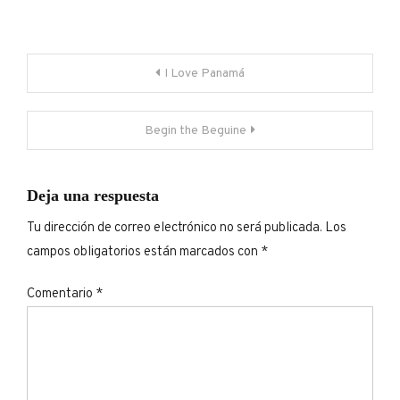
Navegación
I Love Panamá
de
Begin the Beguine
entradas
Deja una respuesta
Tu dirección de correo electrónico no será publicada.
Los
campos obligatorios están marcados con
*
Comentario
*