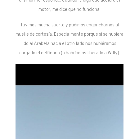
el timón no responde. Cuando le digo que acelere el
motor, me dice que no funciona.
Tuvimos mucha suerte y pudimos engancharnos al
muelle de cortesía. Especialmente porque si se hubiera
ido al Arabela hacia el otro lado nos hubiéramos
cargado el delfinario (o habríamos liberado a Willy).