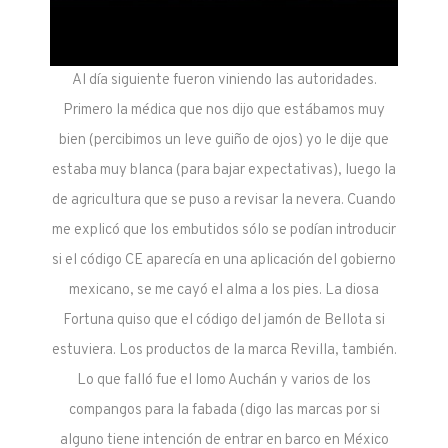
Al día siguiente fueron viniendo las autoridades.
Primero la médica que nos dijo que estábamos muy
bien (percibimos un leve guiño de ojos) yo le dije que
estaba muy blanca (para bajar expectativas), luego la
de agricultura que se puso a revisar la nevera. Cuando
me explicó que los embutidos sólo se podían introducir
si el código CE aparecía en una aplicación del gobierno
mexicano, se me cayó el alma a los pies. La diosa
Fortuna quiso que el código del jamón de Bellota si
estuviera. Los productos de la marca Revilla, también.
Lo que falló fue el lomo Auchán y varios de los
compangos para la fabada (digo las marcas por si
alguno tiene intención de entrar en barco en México